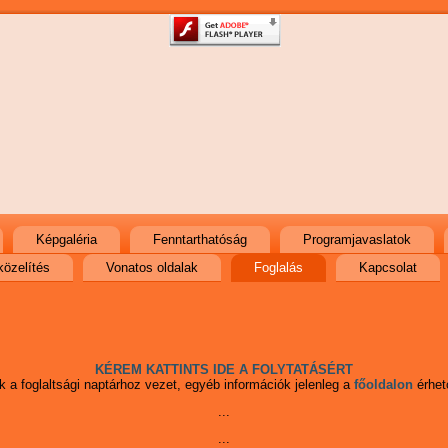
Képgaléria
Fenntarthatóság
Programjavaslatok
özelítés
Vonatos oldalak
Foglalás
Kapcsolat
KÉREM KATTINTS IDE A FOLYTATÁSÉRT
nk a foglaltsági naptárhoz vezet, egyéb információk jelenleg a
főoldalon
érhet
...
...