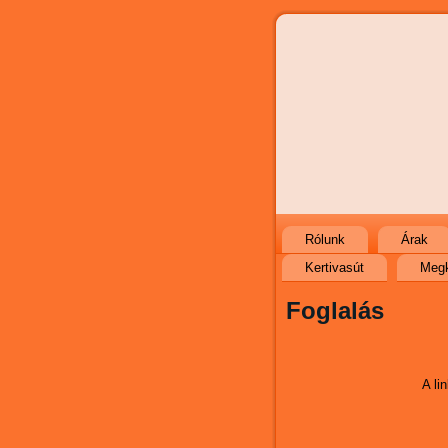
Rólunk
Árak
Kertivasút
Megk
Foglalás
A li