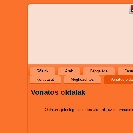
Rólunk
Árak
Képgaléria
Fenn
Kertivasút
Megközelítés
Vonatos olda
Vonatos oldalak
Oldalunk jelenleg fejlesztes alatt all, az informaci