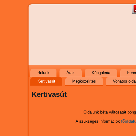
Rólunk
Árak
Képgaléria
Fenn
Kertivasút
Megközelítés
Vonatos olda
Kertivasút
Oldalunk béta változatát böngé
A szükséges információk
főoldal